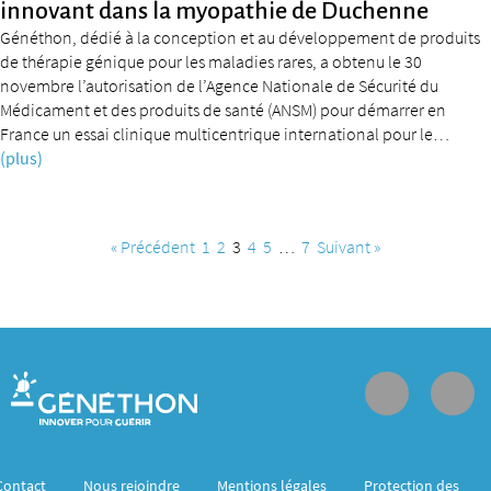
innovant dans la myopathie de Duchenne
Généthon, dédié à la conception et au développement de produits
de thérapie génique pour les maladies rares, a obtenu le 30
novembre l’autorisation de l’Agence Nationale de Sécurité du
Médicament et des produits de santé (ANSM) pour démarrer en
France un essai clinique multicentrique international pour le…
(plus)
« Précédent
1
2
3
4
5
…
7
Suivant »
Contact
Nous rejoindre
Mentions légales
Protection des