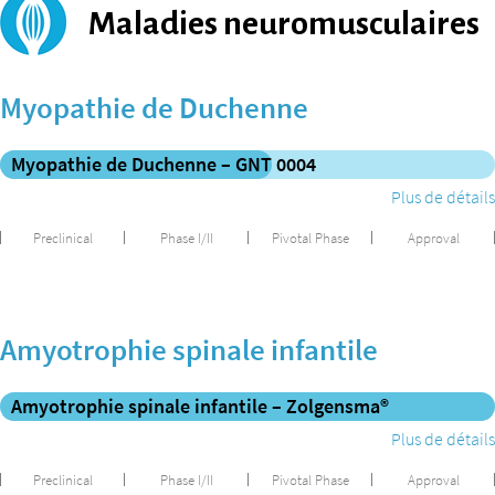
Maladies neuromusculaires
Myopathie de Duchenne
Myopathie de Duchenne – GNT 0004
Plus de détails
Preclinical
Phase I/II
Pivotal Phase
Approval
Amyotrophie spinale infantile
Amyotrophie spinale infantile – Zolgensma®
Plus de détails
Preclinical
Phase I/II
Pivotal Phase
Approval