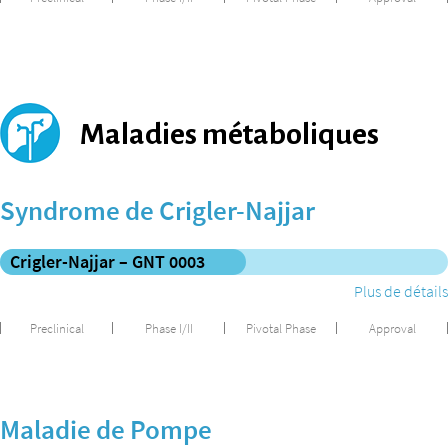
Maladies métaboliques
Syndrome de Crigler-Najjar
Crigler-Najjar – GNT 0003
Plus de détails
Preclinical
Phase I/II
Pivotal Phase
Approval
Maladie de Pompe