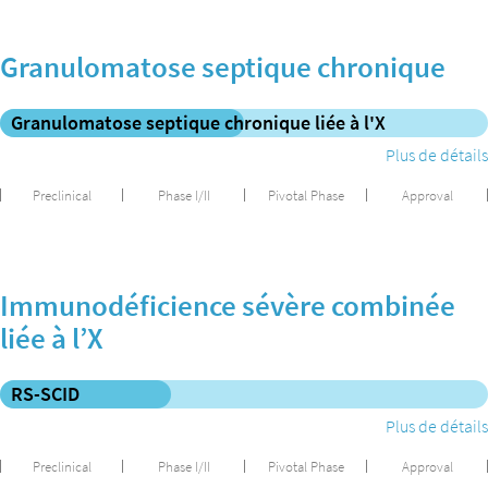
Granulomatose septique chronique
Granulomatose septique chronique liée à l'X
Plus de détails
Preclinical
Phase I/II
Pivotal Phase
Approval
Immunodéficience sévère combinée
liée à l’X
RS-SCID
Plus de détails
Preclinical
Phase I/II
Pivotal Phase
Approval