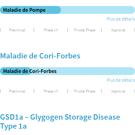
Maladie de Pompe
Plus de détails
Preclinical
Phase I/II
Pivotal Phase
Approval
Maladie de Cori-Forbes
Maladie de Cori-Forbes
Plus de détails
Preclinical
Phase I/II
Pivotal Phase
Approval
GSD1a – Glygogen Storage Disease
Type 1a