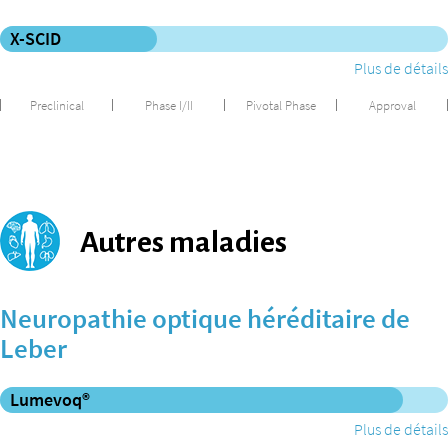
X-SCID
Plus de détails
Preclinical
Phase I/II
Pivotal Phase
Approval
Autres maladies
Neuropathie optique héréditaire de
Leber
Lumevoq®
Plus de détails