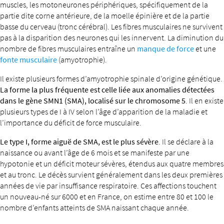
muscles, les motoneurones périphériques, spécifiquement de la
partie dite corne antérieure, de la moelle épinière et de la partie
basse du cerveau (tronc cérébral). Les fibres musculaires ne survivent
pas à la disparition des neurones qui les innervent. La diminution du
nombre de fibres musculaires entraîne un
manque de force
et une
fonte musculaire
(amyotrophie).
Il existe plusieurs formes d’amyotrophie spinale d’origine génétique.
La forme la plus fréquente est celle liée aux anomalies détectées
dans le gène SMN1 (SMA), localisé sur le chromosome 5
. Il en existe
plusieurs types de I à IV selon l’âge d’apparition de la maladie et
l’importance du déficit de force musculaire.
Le type I, forme aiguë de SMA, est le plus sévère
. Il se déclare à la
naissance ou avant l’âge de 6 mois et se manifeste par une
hypotonie et un déficit moteur sévères, étendus aux quatre membres
et au tronc. Le décès survient généralement dans les deux premières
années de vie par insuffisance respiratoire. Ces affections touchent
un nouveau-né sur 6000 et en France, on estime entre 80 et 100 le
nombre d’enfants atteints de SMA naissant chaque année.