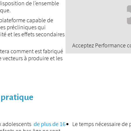
disposition de l’ensemble
ique.
plateforme capable de
ées précliniques qui
cité et les effets secondaires
Acceptez
Performance
co
ntera comment est fabriqué
e vecteurs à produire et les
 pratique
ux adolescents
de plus de 16
Le temps nécessaire de 
 enfants en bas âge ne sont