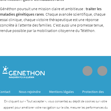
Généthon poursuit une mission claire et ambitieuse :
traiter les
maladies génétiques rares
. Chaque avancée scientifique, chaque
essai clinique, chaque victoire thérapeutique est une réponse
concrète à l’attente des familles. C’est aussi une promesse tenue,
rendue possible par la mobilisation citoyenne du Téléthon.
Contact
Nous rejoindre
Mentions légales
Protection des
données personnelles
En cliquant sur « Tout accepter », vous consentez au dépôt de cookies sur votre
appareil pour améliorer votre navigation sur le site, mesurer les performances du