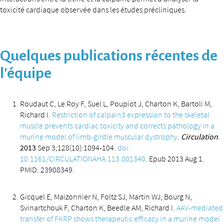
toxicité cardiaque observée dans les études précliniques.
Quelques publications récentes de
l’équipe
Roudaut C, Le Roy F, Suel L, Poupiot J, Charton K, Bartoli M,
Richard I.
Restriction of calpain3 expression to the skeletal
muscle prevents cardiac toxicity and corrects pathology in a
murine model of limb-girdle muscular dystrophy
.
Circulation
.
2013
Sep 3;128(10):1094-104.
doi:
10.1161/CIRCULATIONAHA.113.001340
. Epub 2013 Aug 1.
PMID: 23908349.
Gicquel E, Maizonnier N, Foltz SJ, Martin WJ, Bourg N,
Svinartchouk F, Charton K, Beedle AM, Richard I.
AAV-mediated
transfer of FKRP shows therapeutic efficacy in a murine model