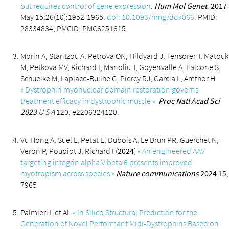
but requires control of gene expression
.
Hum Mol Genet
.
2017
May 15;26(10):1952-1965.
doi: 10.1093/hmg/ddx066
. PMID:
28334834; PMCID: PMC6251615.
Morin A, Stantzou A, Petrova ON, Hildyard J, Tensorer T, Matouk
M, Petkova MV, Richard I, Manoliu T, Goyenvalle A, Falcone S,
Schuelke M, Laplace-Builhe C, Piercy RJ, Garcia L, Amthor H.
« Dystrophin myonuclear domain restoration governs
treatment efficacy in dystrophic muscle »
Proc Natl Acad Sci
2023
U S A
120, e2206324120.
Vu Hong A, Suel L, Petat E, Dubois A, Le Brun PR, Guerchet N,
Veron P, Poupiot J, Richard I (
2024
)
« An engineered AAV
targeting integrin alpha V beta 6 presents improved
myotropism across species »
Nature communications
2024
15,
7965
Palmieri L et Al.
« In Silico Structural Prediction for the
Generation of Novel Performant Midi-Dystrophins Based on