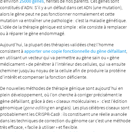
d’environ
25000 gènes
, hérités de nos parents. Ces gènes sont
constitués d’ADN. S’il y a un défaut dans cet ADN (une mutation),
alors le gène peut ne pas fonctionner normalement et cette
mutation va entraîner une pathologie : c’est la maladie génétique.
L’idée de la thérapie génique est simple : elle consiste à remplacer
ou à réparer le gène endommagé.
Aujourd’hui, la plupart des thérapies validées chez l’homme
consistent à
apporter une copie fonctionnelle du gène défaillant
,
en utilisant un vecteur qui va permettre au gène sain ou « gène
médicament » de pénétrer à l’intérieur des cellules, qui va ensuite
cheminer jusqu’au noyau de la cellule afin de produire la protéine
d’intérêt et compenser la fonction déficiente.
De nouvelles méthodes de thérapie génique sont aujourd’hui en
plein développement, où l’on cherche à corriger précisément le
gène défaillant, grâce à des « ciseaux moléculaires » : c’est l’édition
génomique (
gene editing
en anglais). Les plus célèbres ciseaux sont
probablement les CRISPR-Cas9 : ils constituent une réelle avancée
dans les techniques de correction du génome car c’est une méthode
très efficace, « facile à utiliser » et flexible.