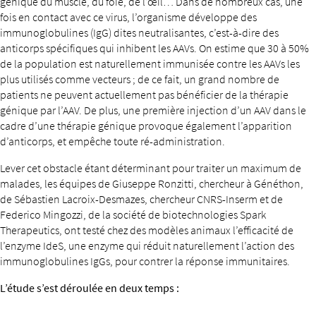
génique du muscle, du foie, de l’œil… Dans de nombreux cas, une
fois en contact avec ce virus, l’organisme développe des
immunoglobulines (IgG) dites neutralisantes, c’est-à-dire des
anticorps spécifiques qui inhibent les AAVs. On estime que 30 à 50%
de la population est naturellement immunisée contre les AAVs les
plus utilisés comme vecteurs ; de ce fait, un grand nombre de
patients ne peuvent actuellement pas bénéficier de la thérapie
génique par l’AAV. De plus, une première injection d’un AAV dans le
cadre d’une thérapie génique provoque également l’apparition
d’anticorps, et empêche toute ré-administration.
Lever cet obstacle étant déterminant pour traiter un maximum de
malades, les équipes de Giuseppe Ronzitti, chercheur à Généthon,
de Sébastien Lacroix-Desmazes, chercheur CNRS-Inserm et de
Federico Mingozzi, de la société de biotechnologies Spark
Therapeutics, ont testé chez des modèles animaux l’efficacité de
l’enzyme IdeS, une enzyme qui réduit naturellement l’action des
immunoglobulines IgGs, pour contrer la réponse immunitaires.
L’étude s’est déroulée en deux temps :