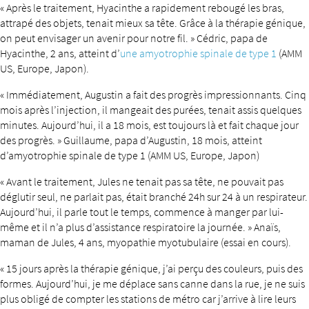
« Après le traitement, Hyacinthe a rapidement rebougé les bras,
attrapé des objets, tenait mieux sa tête. Grâce à la thérapie génique,
on peut envisager un avenir pour notre fil. » Cédric, papa de
Hyacinthe, 2 ans, atteint d’
une amyotrophie spinale de type 1
(AMM
US, Europe, Japon).
« Immédiatement, Augustin a fait des progrès impressionnants. Cinq
mois après l’injection, il mangeait des purées, tenait assis quelques
minutes. Aujourd’hui, il a 18 mois, est toujours là et fait chaque jour
des progrès. » Guillaume, papa d’Augustin, 18 mois, atteint
d’amyotrophie spinale de type 1 (AMM US, Europe, Japon)
« Avant le traitement, Jules ne tenait pas sa tête, ne pouvait pas
déglutir seul, ne parlait pas, était branché 24h sur 24 à un respirateur.
Aujourd’hui, il parle tout le temps, commence à manger par lui-
même et il n’a plus d’assistance respiratoire la journée. » Anaïs,
maman de Jules, 4 ans, myopathie myotubulaire (essai en cours).
« 15 jours après la thérapie génique, j’ai perçu des couleurs, puis des
formes. Aujourd’hui, je me déplace sans canne dans la rue, je ne suis
plus obligé de compter les stations de métro car j’arrive à lire leurs