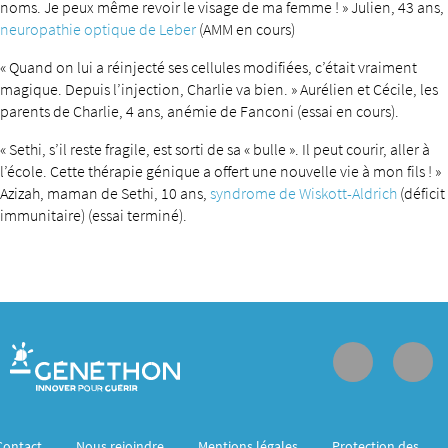
noms. Je peux même revoir le visage de ma femme ! » Julien, 43 ans,
neuropathie optique de Leber
(AMM en cours)
« Quand on lui a réinjecté ses cellules modifiées, c’était vraiment
magique. Depuis l’injection, Charlie va bien. » Aurélien et Cécile, les
parents de Charlie, 4 ans, anémie de Fanconi (essai en cours).
« Sethi, s’il reste fragile, est sorti de sa « bulle ». Il peut courir, aller à
l’école. Cette thérapie génique a offert une nouvelle vie à mon fils ! »
Azizah, maman de Sethi, 10 ans,
syndrome de Wiskott-Aldrich
(déficit
immunitaire) (essai terminé).
Contact
Nous rejoindre
Mentions légales
Protection des