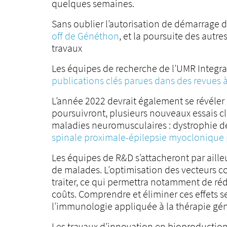
quelques semaines.
Sans oublier l’autorisation de démarrage d
off de Généthon
, et la poursuite des autr
travaux
Les équipes de recherche de l’UMR Integr
publications clés parues dans des revues 
L’année 2022 devrait également se révéler 
poursuivront, plusieurs nouveaux essais c
maladies neuromusculaires : dystrophie d
spinale proximale-épilepsie myoclonique
Les équipes de R&D s’attacheront par aill
de malades. L’optimisation des vecteurs co
traiter, ce qui permettra notamment de rédu
coûts. Comprendre et éliminer ces effets s
l’immunologie appliquée à la thérapie gén
Les travaux d’innovation en bioproductio