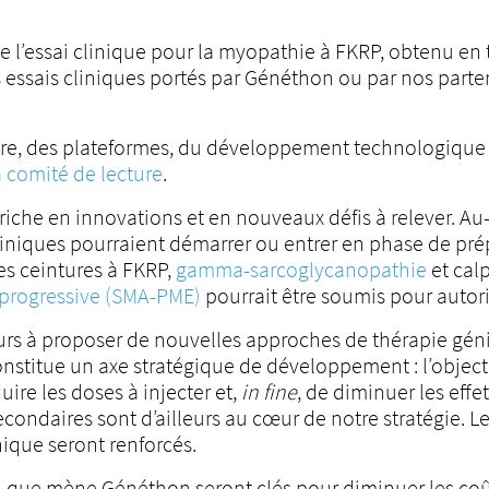
e l’essai clinique pour la myopathie à FKRP, obtenu en 
es essais cliniques portés par Généthon ou par nos parte
are, des plateformes, du développement technologique 
à comité de lecture
.
riche en innovations et en nouveaux défis à relever. Au-
liniques pourraient démarrer ou entrer en phase de pr
es ceintures à FKRP,
gamma-sarcoglycanopathie
et calp
 progressive (SMA-PME)
pourrait être soumis pour autori
eurs à proposer de nouvelles approches de thérapie gé
nstitue un axe stratégique de développement : l’objecti
ire les doses à injecter et,
in fine
, de diminuer les effe
econdaires sont d’ailleurs au cœur de notre stratégie. 
ique seront renforcés.
n que mène Généthon seront clés pour diminuer les coû