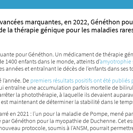
ancées marquantes, en 2022, Généthon poursui
e la thérapie génique pour les maladies rare
uante pour Généthon. Un médicament de thérapie géni
de 1400 enfants dans le monde, atteints d’
amyotrophie s
s années et entraînant le décès de l’enfants dans ses t
é l’année. De
premiers résultats positifs ont été publiés
ui entraîne une accumulation parfois mortelle de bilirub
rrêter la photothérapie, à laquelle ils devaient auparav
u est maintenant de déterminer la stabilité dans le temp
marré en 2021 : l’un pour la maladie de Pompe, mené par
né par Généthon pour la myopathie de Duchenne. Cet es
 nouveau protocole, soumis à l’ANSM, pourrait permettre