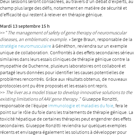
Deux sessions seront consacrées, au travers d’un débat d’experts, au
champ plus large des défis, notamment en matière de sécurité et
d’efficacité qui restent à relever en thérapie génique.
Mardi 13 septembre 15 h
>> “
The management of safety of gene therapy of neuromuscular
diseases, an emblematic example
. » Serge Braun, responsable de la
stratégie neuromusculaire
à Généthon, reviendra sur un exemple
unique de collaboration. Confrontés à des effets secondaires sérieux
similaires dans leurs essais cliniques de thérapie génique contre la
myopathie de Duchenne, plusieurs laboratoires ont collaboré et
partagé leurs données pour identifier les causes potentielles de
problèmes rencontrés. Grâce aux résultats obtenus, de nouveaux
protocoles ont pu être proposés et les essais ont repris.
>>
The liver as a model tissue to develop innovative solutions to the
existing limitations of AAV gene therapy .
” Giuseppe Ronzitti,
responsable de l’équipe
Immunologie et maladies du foie
, fera le
point sur le rôle du foie dans les traitements de thérapie génique. La
toxicité hépatique de certaines thérapies peut engendrer des effets
secondaires. Giuseppe Ronzitti reviendra sur quelques exemples
récents et envisagera également les solutions à développer pour