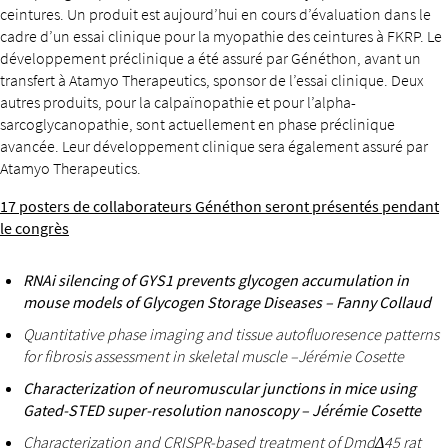
ceintures. Un produit est aujourd’hui en cours d’évaluation dans le
cadre d’un essai clinique pour la myopathie des ceintures à FKRP. Le
développement préclinique a été assuré par Généthon, avant un
transfert à Atamyo Therapeutics, sponsor de l’essai clinique. Deux
autres produits, pour la calpaïnopathie et pour l’alpha-
sarcoglycanopathie, sont actuellement en phase préclinique
avancée. Leur développement clinique sera également assuré par
Atamyo Therapeutics.
17 posters de collaborateurs Généthon seront présentés pendant
le congrès
RNAi silencing of GYS1 prevents glycogen accumulation in
mouse models of Glycogen Storage Diseases – Fanny Collaud
Quantitative phase imaging and tissue autofluoresence patterns
for fibrosis assessment in skeletal muscle –Jérémie Cosette
Characterization of neuromuscular junctions in mice using
Gated-STED super-resolution nanoscopy – Jérémie Cosette
Characterization and CRISPR-based treatment of Dmd
Δ
45 rat