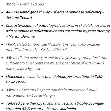
model – Cynthia Daoud
AAV-mediated gene therapy of acid ceramidase deficiency –
Jérôme Denard
Characterization of pathological features in skeletal muscles of
acid ceramidase deficient mice and correction by gene therapy
– Marion Derome
FKRP related Limb-Girdle Muscular Dystrophy: A biomarker
identification study – Evelyne Gicquel
AAV-mediated delivery of mutated myostatin propeptide is not
sufficient to ameliorate the muscle phenotype of Acta1(H40Y)
mice – Janek Hyzewicz
Molecular mechanisms of metabolic perturbations in DMD –
David Israeli
AAVpo1.A1 vectors for gene transfer in muscles and spinal
motoneurons – Louise Mangin
Tailored gene therapy of spinal muscular atrophy by single-
stranded AAV9 vectors – Martina Marinello