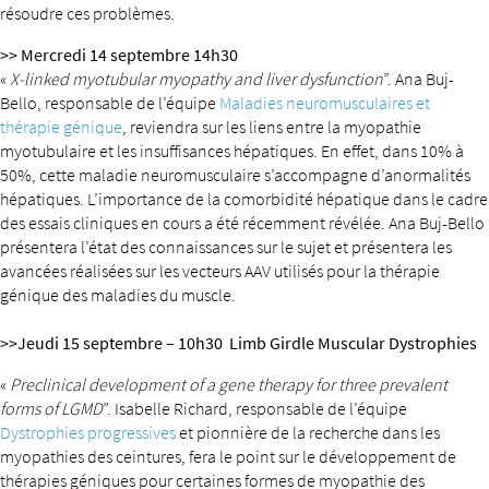
résoudre ces problèmes.
>> Mercredi 14 septembre 14h30
«
X-linked myotubular myopathy and liver dysfunction
”. Ana Buj-
Bello, responsable de l’équipe
Maladies neuromusculaires et
thérapie génique
, reviendra sur les liens entre la myopathie
myotubulaire et les insuffisances hépatiques. En effet, dans 10% à
50%, cette maladie neuromusculaire s’accompagne d’anormalités
hépatiques. L’importance de la comorbidité hépatique dans le cadre
des essais cliniques en cours a été récemment révélée. Ana Buj-Bello
présentera l’état des connaissances sur le sujet et présentera les
avancées réalisées sur les vecteurs AAV utilisés pour la thérapie
génique des maladies du muscle.
>>Jeudi 15 septembre – 10h30 Limb Girdle Muscular Dystrophies
«
Preclinical development of a gene therapy for three prevalent
forms of LGMD
”. Isabelle Richard, responsable de l’équipe
Dystrophies progressives
et pionnière de la recherche dans les
myopathies des ceintures, fera le point sur le développement de
thérapies géniques pour certaines formes de myopathie des