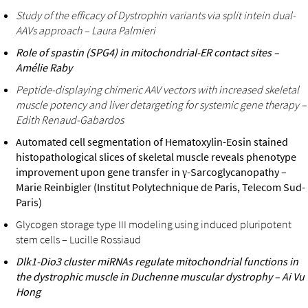
Study of the efficacy of Dystrophin variants via split intein dual-
AAVs approach – Laura Palmieri
Role of spastin (SPG4) in mitochondrial-ER contact sites –
Amélie Raby
Peptide-displaying chimeric AAV vectors with increased skeletal
muscle potency and liver detargeting for systemic gene therapy –
Edith Renaud-Gabardos
Automated cell segmentation of Hematoxylin-Eosin stained
histopathological slices of skeletal muscle reveals phenotype
improvement upon gene transfer in γ
-Sarcoglycanopathy –
Marie Reinbigler (Institut Polytechnique de Paris, Telecom Sud-
Paris)
Glycogen storage type III modeling using induced pluripotent
stem cells – Lucille Rossiaud
Dlk1-Dio3 cluster miRNAs regulate mitochondrial functions in
the dystrophic muscle in Duchenne muscular dystrophy – Ai Vu
Hong