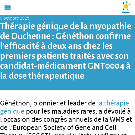
9 octobre 2025
Thérapie génique de la myopathie
de Duchenne : Généthon confirme
l’efficacité à deux ans chez les
premiers patients traités avec son
candidat-médicament GNT0004 à
la dose thérapeutique
Généthon, pionnier et leader de
la thérapie
génique
pour les maladies rares, a dévoilé à
l’occasion des congrès annuels de la WMS et
de l’European Society of Gene and Cell