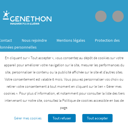
Contact
Nous rejoindre
Mentions légales
Protection des
données personnelles
En cliquant sur « Tout accepter », vous consentez au dépôt de cookies sur votre
appareil pour améliorer votre navigation sur le site, mesurer les performances du
Généthon est membre de l’Institut des biothérapies
site, personnaliser le contenu ou la publicité affichée sur le site et d’autres sites.
des maladies rares créé par l’AFM- Téléthon
Votre consentement est valable 6 mois. Vous pouvez personnaliser vos choix ou
retirer votre consentement à tout moment en cliquant sur le lien « Gérer mes
AFM-TÉLÉTHON
INSTITUT DES BIOTHÉRAPIES
cookies ». Pour plus d’information, et notamment pour consulter la liste des tiers
intervenant sur notre site, consultez la Politique de cookies accessible en bas de
GENETHON
INSTITUT DE MYOLOGIE
I-STEM
page.
Gérer mes cookies
Tout refuser
Tout accepter