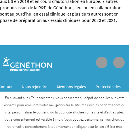
aux US en 2019 et en cours d’autorisation en Europe. 7 autres
produits issus de la R&D de Généthon, seul ou en collaboration,
sont aujourd’hui en essai clinique, et plusieurs autres sont en
phase de préparation aux essais cliniques pour 2020 et 2021.
Contact
Nous rejoindre
Mentions légales
Protection des
données personnelles
En cliquant sur « Tout accepter », vous consentez au dépôt de cookies sur votre
appareil pour améliorer votre navigation sur le site, mesurer les performances du
site, personnaliser le contenu ou la publicité affichée sur le site et d’autres sites.
Généthon est membre de l’Institut des biothérapies
Votre consentement est valable 6 mois. Vous pouvez personnaliser vos choix ou
des maladies rares créé par l’AFM- Téléthon
retirer votre consentement à tout moment en cliquant sur le lien « Gérer mes