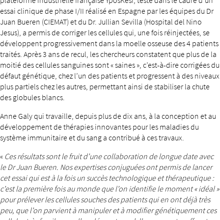
plateforme industrielle française YposKesi, testé dans le cadre d’un
essai clinique de phase I/II réalisé en Espagne par les équipes du Dr
Juan Bueren (CIEMAT) et du Dr. Jullian Sevilla (Hospital del Nino
Jesus), a permis de corriger les cellules qui, une fois réinjectées, se
développent progressivement dans la moelle osseuse des 4 patients
traités. Après 3 ans de recul, les chercheurs constatent que plus de la
moitié des cellules sanguines sont « saines », c’est-à-dire corrigées du
défaut génétique, chez l’un des patients et progressent à des niveaux
plus partiels chez les autres, permettant ainsi de stabiliser la chute
des globules blancs.
Anne Galy qui travaille, depuis plus de dix ans, à la conception et au
développement de thérapies innovantes pour les maladies du
système immunitaire et du sang a contribué à ces travaux.
«
Ces résultats sont le fruit d’une collaboration de longue date avec
le Dr Juan Bueren. Nos expertises conjuguées ont permis de lancer
cet essai qui est à la fois un succès technologique et thérapeutique :
c’est la première fois au monde que l’on identifie le moment « idéal »
pour prélever les cellules souches des patients qui en ont déjà très
peu, que l’on parvient à manipuler et à modifier génétiquement ces