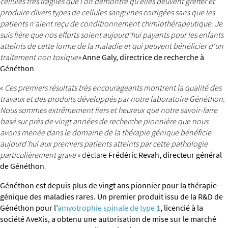
cellules très fragiles que l’on démontre qu’elles peuvent greffer et
produire divers types de cellules sanguines corrigées sans que les
patients n’aient reçu de conditionnement chimiothérapeutique. Je
suis fière que nos efforts soient aujourd’hui payants pour les enfants
atteints de cette forme de la maladie et qui peuvent bénéficier d’un
traitement non toxique»
Anne Galy, directrice de recherche à
Généthon
.
«
Ces premiers résultats très encourageants montrent la qualité des
travaux et des produits développés par notre laboratoire Généthon.
Nous sommes extrêmement fiers et heureux que notre savoir-faire
basé sur près de vingt années de recherche pionnière que nous
avons menée dans le domaine de la thérapie génique bénéficie
aujourd’hui aux premiers patients atteints par cette pathologie
particulièrement grave
» déclare
Frédéric Revah, directeur général
de Généthon
.
Généthon est depuis plus de vingt ans pionnier pour la thérapie
génique des maladies rares. Un premier produit issu de la R&D de
Généthon pour l’
amyotrophie spinale de type 1
, licencié à la
société AveXis, a obtenu une autorisation de mise sur le marché