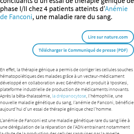
concluants d’un essai de thérapie génique de
phase I/II chez 4 patients atteints d’
Anémie
de Fanconi
, une maladie rare du sang.
Lire sur nature.com
Télécharger le Communiqué de presse (PDF)
En effet, la thérapie génique a permis de corriger les cellules souches
hématopoïétiques des malades grâce à un vecteur-médicament
développé en collaboration avec Généthon et produit à YposKesi,
plateforme industrielle de production de médicaments innovants.
Après la bêta-thalassémie,
la drépanocytose
, l’hémophilie, une
nouvelle maladie génétique du sang, l’anémie de Fanconi, bénéficie
aujourd’hui d’un essai de thérapie génique chez l’homme.
L’anémie de Fanconi est une maladie génétique rare du sang liée à
une dérégulation de la réparation de l’ADN entrainant notamment
la chute de la production des cellules sanguines par la moelle