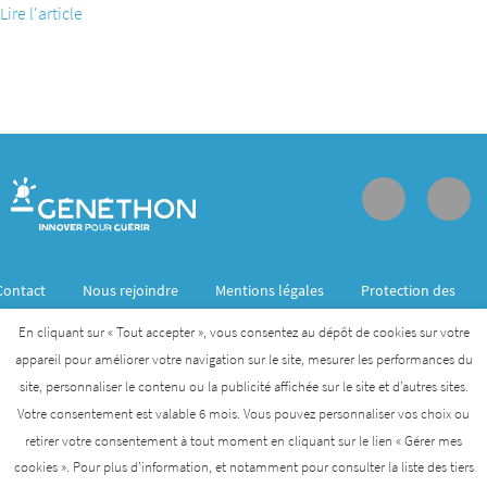
Lire l'article
Contact
Nous rejoindre
Mentions légales
Protection des
données personnelles
En cliquant sur « Tout accepter », vous consentez au dépôt de cookies sur votre
appareil pour améliorer votre navigation sur le site, mesurer les performances du
site, personnaliser le contenu ou la publicité affichée sur le site et d’autres sites.
Généthon est membre de l’Institut des biothérapies
Votre consentement est valable 6 mois. Vous pouvez personnaliser vos choix ou
des maladies rares créé par l’AFM- Téléthon
retirer votre consentement à tout moment en cliquant sur le lien « Gérer mes
cookies ». Pour plus d’information, et notamment pour consulter la liste des tiers
AFM-TÉLÉTHON
INSTITUT DES BIOTHÉRAPIES