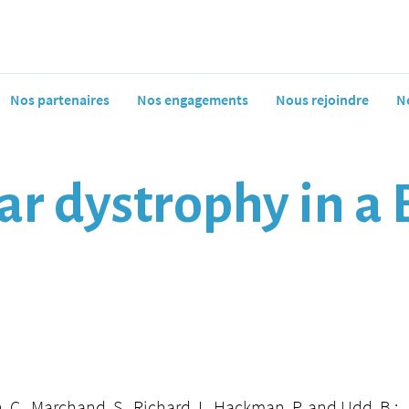
Nos partenaires
Nos engagements
Nous rejoindre
N
ar dystrophy in a 
, C., Marchand, S., Richard, I., Hackman, P. and Udd, B.: