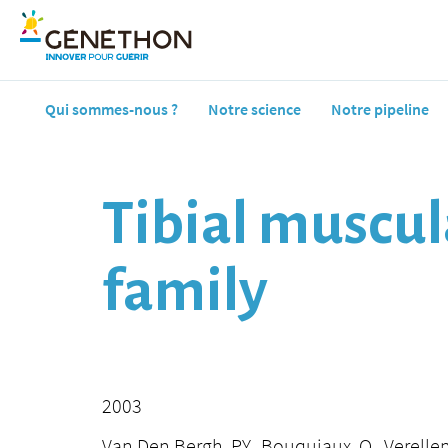
Qui sommes-nous ?
Notre science
Notre pipeline
Tibial muscul
family
2003
Van Den Bergh, P.Y., Bouquiaux, O., Verellen