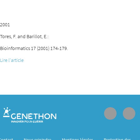
2001
Tores, F. and Barillot, E.:
Bioinformatics 17 (2001) 174-179.
Lire l'article
Contact
Nous rejoindre
Mentions légales
Protection des