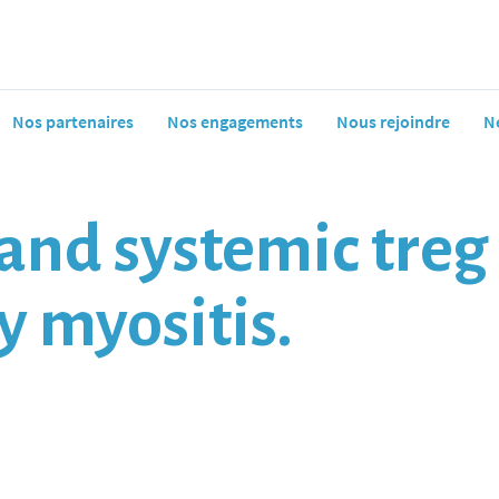
Nos partenaires
Nos engagements
Nous rejoindre
N
and systemic treg 
y myositis.