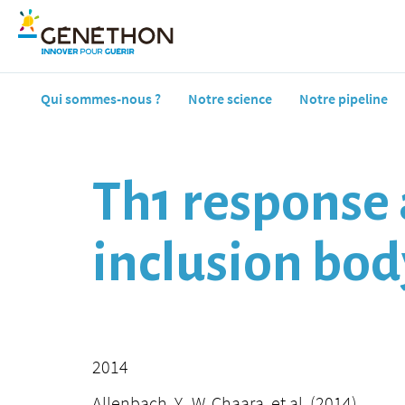
Qui sommes-nous ?
Notre science
Notre pipeline
Th1 response 
inclusion bod
2014
Allenbach, Y., W. Chaara, et al. (2014).