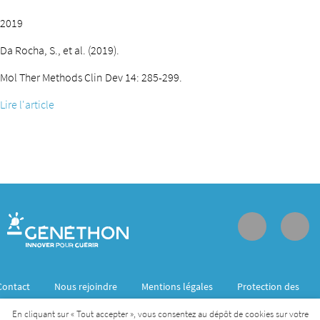
2019
Da Rocha, S., et al. (2019).
Mol Ther Methods Clin Dev 14: 285-299.
Lire l'article
Contact
Nous rejoindre
Mentions légales
Protection des
données personnelles
En cliquant sur « Tout accepter », vous consentez au dépôt de cookies sur votre