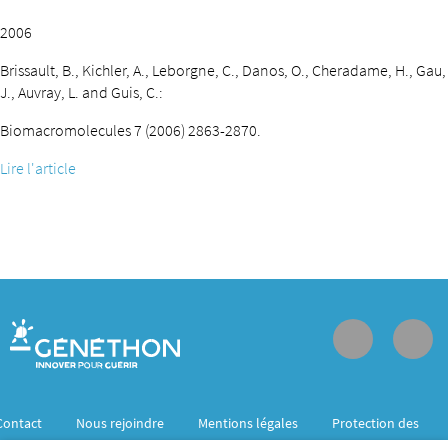
2006
Brissault, B., Kichler, A., Leborgne, C., Danos, O., Cheradame, H., Gau,
J., Auvray, L. and Guis, C.:
Biomacromolecules 7 (2006) 2863-2870.
Lire l'article
Contact
Nous rejoindre
Mentions légales
Protection des
données personnelles