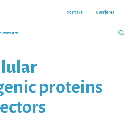
Contact
Carrières
ewsroom
lular
enic proteins
ectors