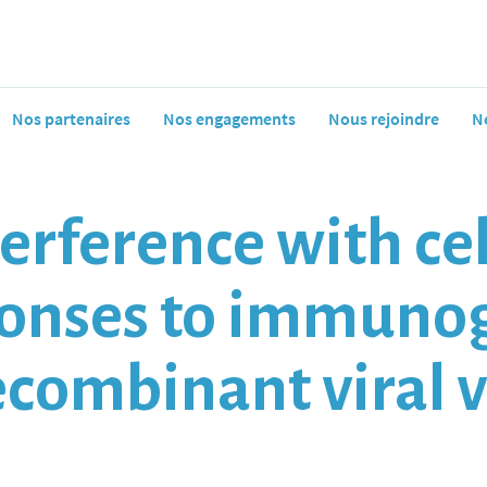
Nos partenaires
Nos engagements
Nous rejoindre
N
terference with cel
nses to immunog
combinant viral v