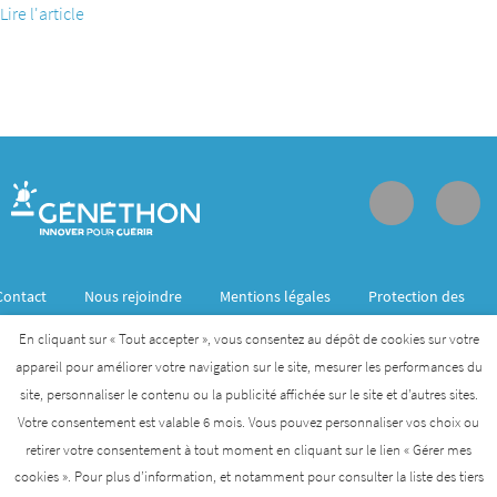
Lire l'article
Contact
Nous rejoindre
Mentions légales
Protection des
données personnelles
En cliquant sur « Tout accepter », vous consentez au dépôt de cookies sur votre
appareil pour améliorer votre navigation sur le site, mesurer les performances du
site, personnaliser le contenu ou la publicité affichée sur le site et d’autres sites.
Généthon est membre de l’Institut des biothérapies
Votre consentement est valable 6 mois. Vous pouvez personnaliser vos choix ou
des maladies rares créé par l’AFM- Téléthon
retirer votre consentement à tout moment en cliquant sur le lien « Gérer mes
cookies ». Pour plus d’information, et notamment pour consulter la liste des tiers
AFM-TÉLÉTHON
INSTITUT DES BIOTHÉRAPIES