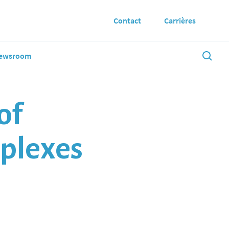
Contact
Carrières
ewsroom
of
plexes