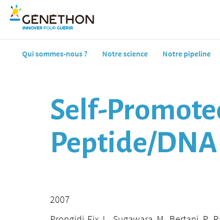
Qui sommes-nous ?
Notre science
Notre pipeline
Self-Promoted
Peptide/DNA 
2007
Prongidi-Fix, L., Sugawara, M., Bertani, P., R