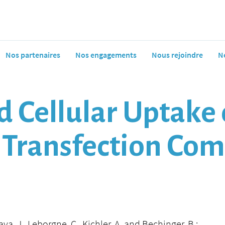
Nos partenaires
Nos engagements
Nous rejoindre
N
 Cellular Uptake 
Transfection Com
aya, J., Leborgne, C., Kichler, A. and Bechinger, B.: