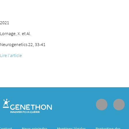
2021
Lornage, X. et Al.
Neurogenetics 22, 33-41
Lire l'article
Contact
Nous rejoindre
Mentions légales
Protection des