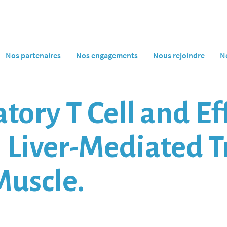
Nos partenaires
Nos engagements
Nous rejoindre
N
tory T Cell and Eff
n Liver-Mediated 
Muscle.