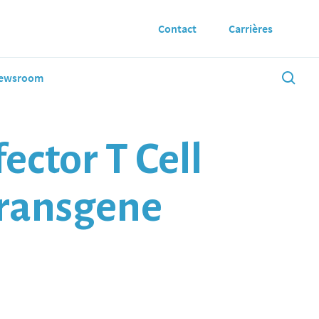
Contact
Carrières
ewsroom
ector T Cell
Transgene