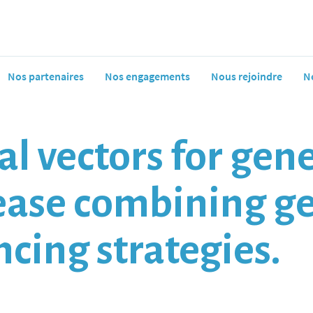
Nos partenaires
Nos engagements
Nous rejoindre
N
al vectors for gen
isease combining g
ncing strategies.