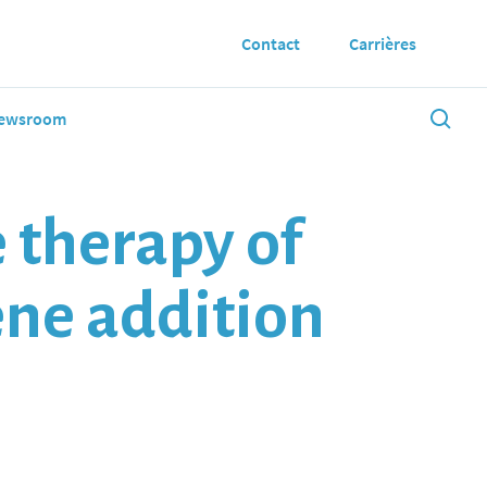
Contact
Carrières
ewsroom
e therapy of
ene addition