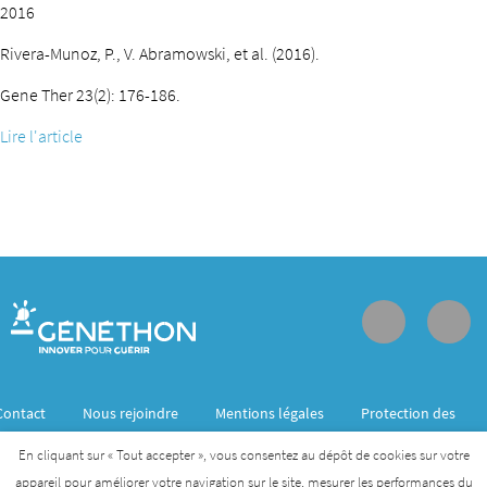
2016
Rivera-Munoz, P., V. Abramowski, et al. (2016).
Gene Ther 23(2): 176-186.
Lire l'article
Contact
Nous rejoindre
Mentions légales
Protection des
données personnelles
En cliquant sur « Tout accepter », vous consentez au dépôt de cookies sur votre
appareil pour améliorer votre navigation sur le site, mesurer les performances du