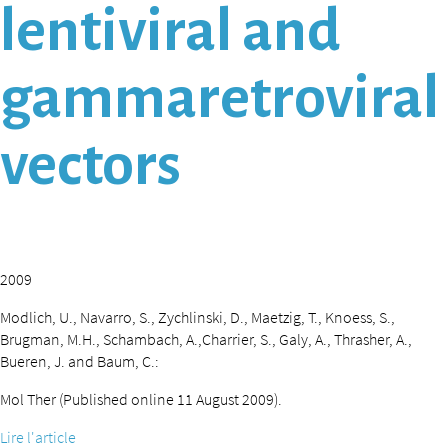
lentiviral and
gammaretroviral
vectors
2009
Modlich, U., Navarro, S., Zychlinski, D., Maetzig, T., Knoess, S.,
Brugman, M.H., Schambach, A.,Charrier, S., Galy, A., Thrasher, A.,
Bueren, J. and Baum, C.:
Mol Ther (Published online 11 August 2009).
Lire l'article