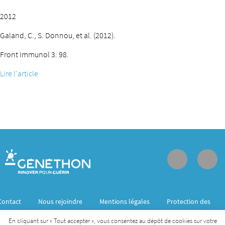
2012
Galand, C., S. Donnou, et al. (2012).
Front Immunol 3: 98.
Lire l'article
Contact
Nous rejoindre
Mentions légales
Protection des
données personnelles
En cliquant sur « Tout accepter », vous consentez au dépôt de cookies sur votre