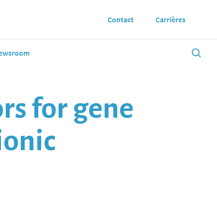
Contact
Carrières
ewsroom
rs for gene
ionic