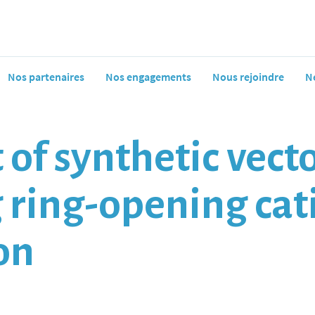
Nos partenaires
Nos engagements
Nous rejoindre
N
f synthetic vecto
 ring-opening cat
on