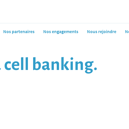
Nos partenaires
Nos engagements
Nous rejoindre
N
 cell banking.