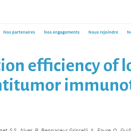
Nos partenaires
Nos engagements
Nous rejoindre
N
on efficiency of l
antitumor immuno
et, S.S., Alves, P., Bennaceur-Griscelli, A., Faure, O., Guil