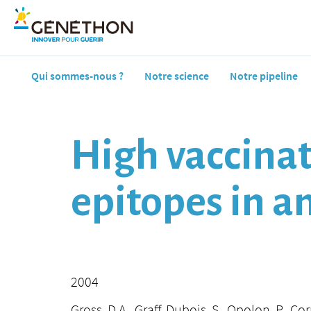
Qui sommes-nous ?
Notre science
Notre pipeline
High vaccinati
epitopes in 
2004
Gross, D.A., Graff-Dubois, S., Opolon, P., Corn