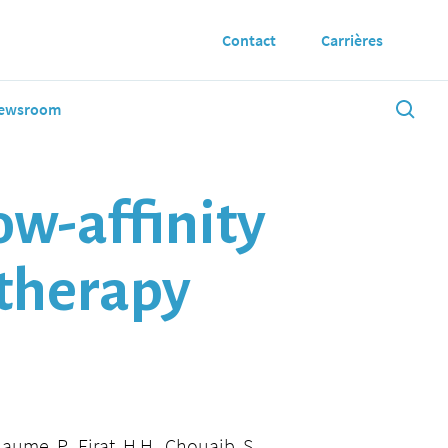
Contact
Carrières
ewsroom
ow-affinity
therapy
laume, P., Firat, H.H., Chouaib, S.,