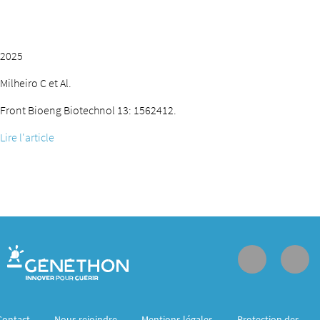
2025
Milheiro C et Al.
Front Bioeng Biotechnol 13: 1562412.
Lire l'article
Contact
Nous rejoindre
Mentions légales
Protection des