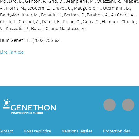
Moulard, B., Genton, P., Grid, D., Jeanpierre, M., Ouazzani, R., Mrabet,
A., Morris, M., LeGuern, E., Dravet, C., Mauguiere, F., Utermann, B.,
Baldy-Moulinier, M., Belaidi, H., Bertran, F., Biraben, A., Ali Cherif, A.,
Chkili, T., Crespel, A., Darcel, F., Dulac, O., Geny, C., Humbert-Claude,
V., Kassiotis, P., Buresi, C. and Malafosse, A.:
Hum Genet 111 (2002) 255-62.
Lire l'article
Contact
Nous rejoindre
Mentions légales
Protection des
données personnelles