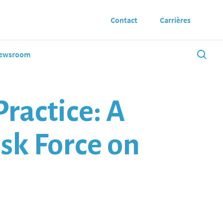
Contact
Carrières
ewsroom
ractice: A
sk Force on