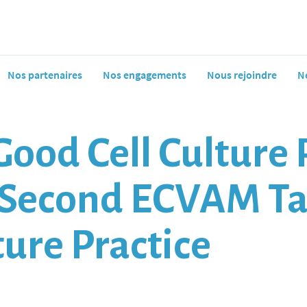
Nos partenaires
Nos engagements
Nous rejoindre
N
ood Cell Culture P
e Second ECVAM Ta
ture Practice