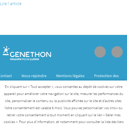
Lire l'article
Contact
Nous rejoindre
Mentions légales
Protection des
données personnelles
En cliquant sur « Tout accepter », vous consentez au dépôt de cookies sur votre
appareil pour améliorer votre navigation sur le site, mesurer les performances du
site, personnaliser le contenu ou la publicité affichée sur le site et d’autres sites.
Généthon est membre de l’Institut des biothérapies
Votre consentement est valable 6 mois. Vous pouvez personnaliser vos choix ou
des maladies rares créé par l’AFM- Téléthon
retirer votre consentement à tout moment en cliquant sur le lien « Gérer mes
cookies ». Pour plus d’information, et notamment pour consulter la liste des tiers
AFM-TÉLÉTHON
INSTITUT DES BIOTHÉRAPIES