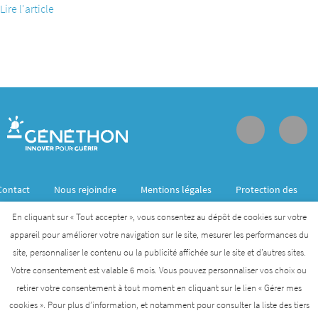
Lire l'article
Contact
Nous rejoindre
Mentions légales
Protection des
données personnelles
En cliquant sur « Tout accepter », vous consentez au dépôt de cookies sur votre
appareil pour améliorer votre navigation sur le site, mesurer les performances du
site, personnaliser le contenu ou la publicité affichée sur le site et d’autres sites.
Généthon est membre de l’Institut des biothérapies
Votre consentement est valable 6 mois. Vous pouvez personnaliser vos choix ou
des maladies rares créé par l’AFM- Téléthon
retirer votre consentement à tout moment en cliquant sur le lien « Gérer mes
cookies ». Pour plus d’information, et notamment pour consulter la liste des tiers
AFM-TÉLÉTHON
INSTITUT DES BIOTHÉRAPIES