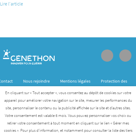
Lire l'article
Contact
Nous rejoindre
Mentions légales
Protection des
données personnelles
En cliquant sur « Tout accepter », vous consentez au dépôt de cookies sur votre
appareil pour améliorer votre navigation sur le site, mesurer les performances du
site, personnaliser le contenu ou la publicité affichée sur le site et d’autres sites.
Généthon est membre de l’Institut des biothérapies
Votre consentement est valable 6 mois. Vous pouvez personnaliser vos choix ou
des maladies rares créé par l’AFM- Téléthon
retirer votre consentement à tout moment en cliquant sur le lien « Gérer mes
cookies ». Pour plus d’information, et notamment pour consulter la liste des tiers
AFM-TÉLÉTHON
INSTITUT DES BIOTHÉRAPIES