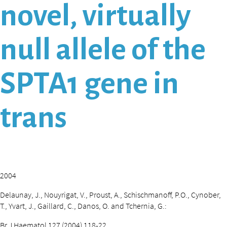
novel, virtually
null allele of the
SPTA1 gene in
trans
2004
Delaunay, J., Nouyrigat, V., Proust, A., Schischmanoff, P.O., Cynober,
T., Yvart, J., Gaillard, C., Danos, O. and Tchernia, G.:
Br J Haematol 127 (2004) 118-22.