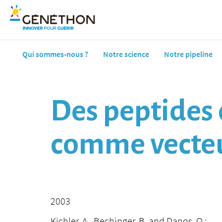
Qui sommes-nous ?
Notre science
Notre pipeline
Des peptides 
comme vecteur
2003
Kichler, A., Bechinger, B. and Danos, O.: