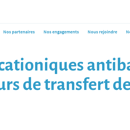
Nos partenaires
Nos engagements
Nous rejoindre
N
cationiques antib
s de transfert d