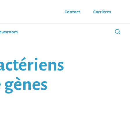
Contact
Carrières
ewsroom
actériens
e gènes