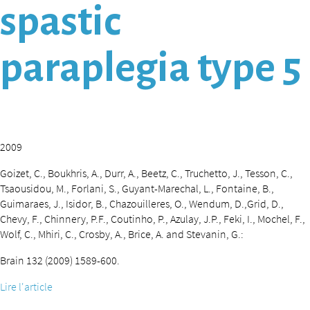
spastic
paraplegia type 5
2009
Goizet, C., Boukhris, A., Durr, A., Beetz, C., Truchetto, J., Tesson, C.,
Tsaousidou, M., Forlani, S., Guyant-Marechal, L., Fontaine, B.,
Guimaraes, J., Isidor, B., Chazouilleres, O., Wendum, D.,Grid, D.,
Chevy, F., Chinnery, P.F., Coutinho, P., Azulay, J.P., Feki, I., Mochel, F.,
Wolf, C., Mhiri, C., Crosby, A., Brice, A. and Stevanin, G.:
Brain 132 (2009) 1589-600.
Lire l'article