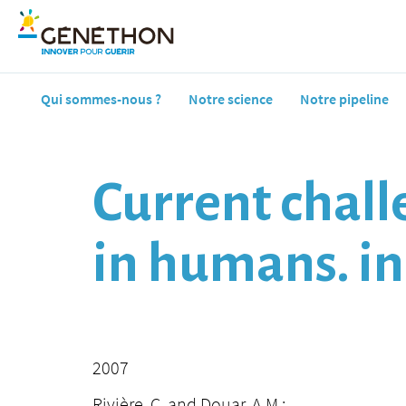
Qui sommes-nous ?
Notre science
Notre pipeline
Current chall
in humans. in
2007
Rivière, C. and Douar, A.M.: