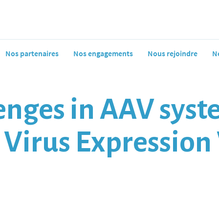
Nos partenaires
Nos engagements
Nous rejoindre
N
enges in AAV syst
 Virus Expression