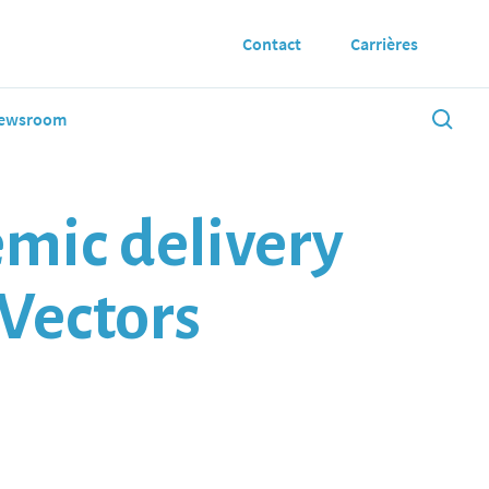
Contact
Carrières
ewsroom
emic delivery
 Vectors