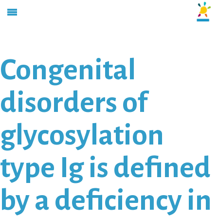
Congenital
disorders of
glycosylation
type Ig is defined
by a deficiency in