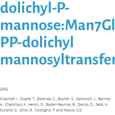
dolichyl-P-
mannose:Man7Gl
PP-dolichyl
mannosyltransfe
2002
Chantret, I., Dupre, T., Delenda, C., Bucher, S., Dancourt, J., Barnier,
A., Charollais, A., Heron, D., Bader-Meunier, B., Danos, O., Seta, N.,
Durand, G., Oriol, R., Codogno, P. and Moore, S.E.: