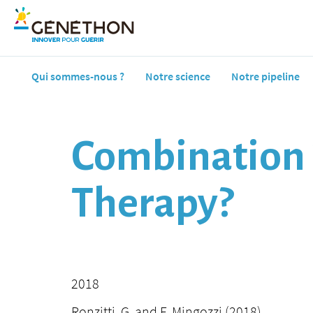
Qui sommes-nous ?
Notre science
Notre pipeline
Combination 
Therapy?
2018
Ronzitti, G. and F. Mingozzi (2018).