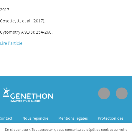
2017
Cosette, J., et al. (2017).
Cytometry A 91(3): 254-260.
Lire l'article
Contact
Nous rejoindre
Mentions légales
Protection des
données personnelles
En cliquant sur « Tout accepter », vous consentez au dépôt de cookies sur votre