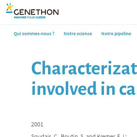
Qui sommes-nous ?
Notre science
Notre pipeline
Characterizat
involved in c
2001
Soudais, C., Boutin, S. and Kremer, E.J.: