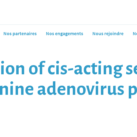
Nos partenaires
Nos engagements
Nous rejoindre
N
ion of cis-acting 
anine adenovirus 