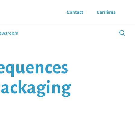
Contact
Carrières
ewsroom
sequences
packaging