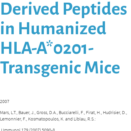
Derived Peptides
in Humanized
HLA-A*0201-
Transgenic Mice
2007
Mars, L.T., Bauer, J., Gross, D.A., Bucciarelli, F., Firat, H., Hudrisier, D.,
Lemonnier, F., Kosmatopoulos, K. and Liblau, R.S.:
J Immunol 179 (2007) 5090-8.