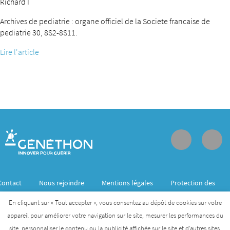
Richard I
Archives de pediatrie : organe officiel de la Societe francaise de
pediatrie 30, 8S2-8S11.
Lire l'article
Contact
Nous rejoindre
Mentions légales
Protection des
données personnelles
En cliquant sur « Tout accepter », vous consentez au dépôt de cookies sur votre
appareil pour améliorer votre navigation sur le site, mesurer les performances du
site, personnaliser le contenu ou la publicité affichée sur le site et d’autres sites.