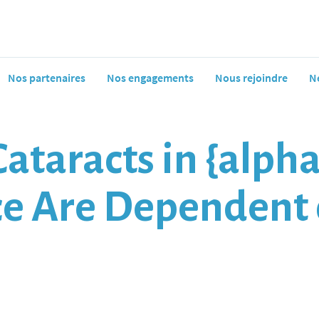
Nos partenaires
Nos engagements
Nous rejoindre
N
ataracts in {alph
e Are Dependent o