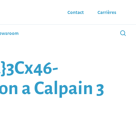
Contact
Carrières
ewsroom
a}3Cx46-
n a Calpain 3