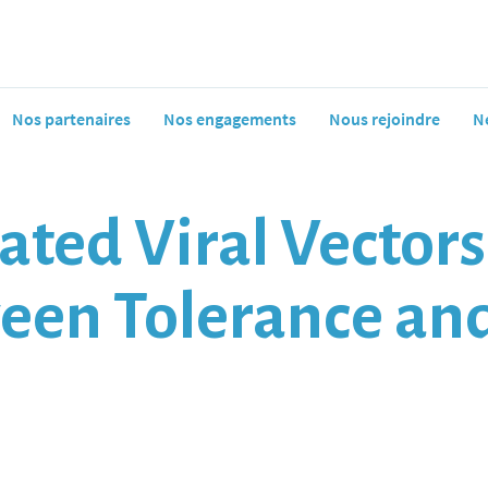
Nos partenaires
Nos engagements
Nous rejoindre
N
ted Viral Vectors
ween Tolerance an