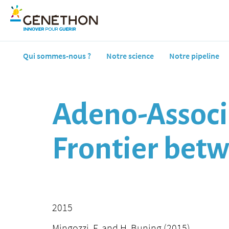
Qui sommes-nous ?
Notre science
Notre pipeline
Adeno-Associa
Frontier bet
2015
Mingozzi, F. and H. Buning (2015).