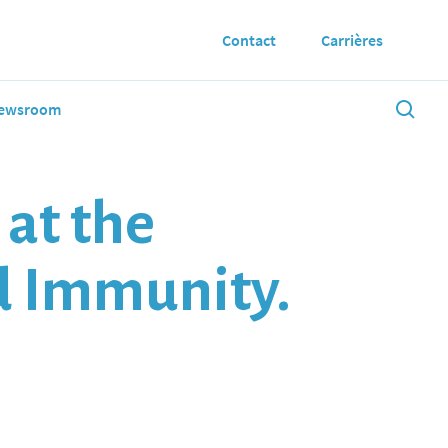
Contact
Carrières
ewsroom
 at the
d Immunity.